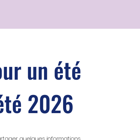
our un été
'été 2026
artager quelques informations