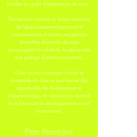
familles en quête d'expériences de loisir.
Être reconnu comme un acteur important
de l'épanouissement personnel et
communautaire à travers une gamme
diversifiée d'activités de loisir
encourageant la créativité, la découverte
et le partage d'émotions positives.
Créer un environnement inclusif et
accessible où chacun peut trouver des
opportunités de divertissement et
d'apprentissage, en valorisant la diversité
et en favorisant le développement social
et personnel.
États financiers