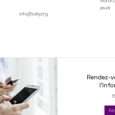
Mardi 
jeudi
info@sdlsj.org
Rendez-v
l'inf
1
Ré