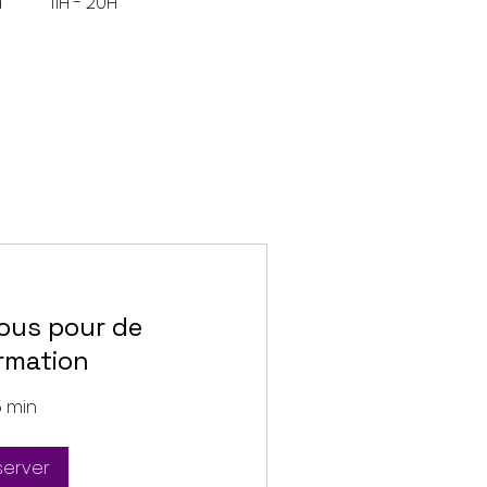
à
11H - 20H
ous pour de
ormation
5 min
server